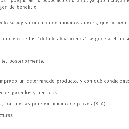
os" porque así lo especificó el cliente, ya que incluyen
en de beneficio.
oyecto se registran como documentos anexos, que no requi
n concreto de los "detalles financieros" se genera el pre
ite, posteriormente,
omprado un determinado producto, y con qué condiciones
ectos ganados y perdidos
s, con alertas por vencimiento de plazos (SLA)
cturas