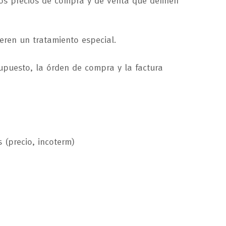
 los precios de compra y de venta que definen
eren un tratamiento especial.
supuesto, la órden de compra y la factura
 (precio, incoterm)